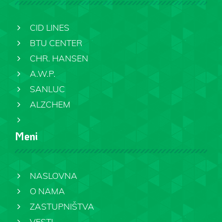
CID LINES
BTU CENTER
CHR. HANSEN
A.W.P.
SANLUC
ALZCHEM
Meni
NASLOVNA
O NAMA
ZASTUPNIŠTVA
VESTI