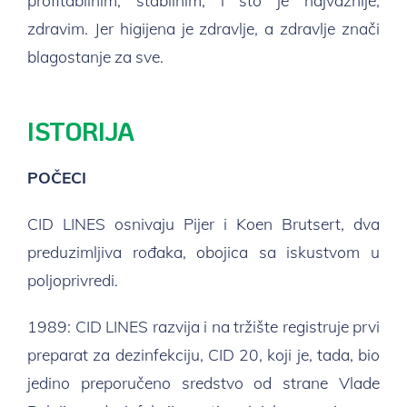
profitabilnim, stabilnim, i što je najvažnije,
zdravim. Jer higijena je zdravlje, a zdravlje znači
blagostanje za sve.
ISTORIJA
POČECI
CID LINES osnivaju Pijer i Koen Brutsert, dva
preduzimljiva rođaka, obojica sa iskustvom u
poljoprivredi.
1989: CID LINES razvija i na tržište registruje prvi
preparat za dezinfekciju, CID 20, koji je, tada, bio
jedino preporučeno sredstvo od strane Vlade