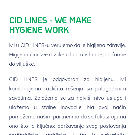
CID LINES - WE MAKE
HYGIENE WORK
Mi u CID LINES-u verujemo da je higijena zdravlje.
Higijena čini sve razlike u lancu ishrane, od farme
do viljuške.
CID LINES je odgovoran za higijenu. Mi
kombinujemo različita rešenja sa prilagođenim
savetima. Zalažemo se za najviši nivo usluge i
ulažemo u stalne inovacije. Na ovaj način
pomažemo našim partnerima da se fokusiraju na
ono što je ključno: održavanje svog poslovanja