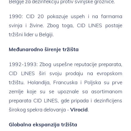
Belgije za dezinfekciju protiv svinjske groznice.
1990: CID 20 pokazuje uspeh i na farmama
svinja i živine. Zbog toga, CID LINES postaje
tržišni lider u Belgiji.
Međunarodno širenje tržišta
1992-1993: Zbog uspešne reputacije preparata,
CID LINES širi svoju prodaju na evropskom
tržištu. Holandija, Francuska i Poljska su prve
zemlje koje su se upoznale sa asortimanom
preparata CID LINES, gde pripada i dezinficijens
širokog spekra delovanja -
Virocid
.
Globalna ekspanzija tržišta